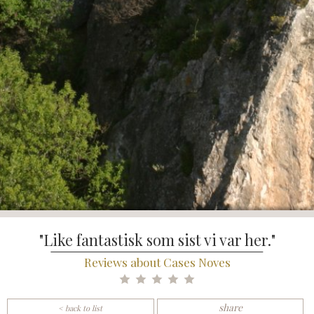
"Like fantastisk som sist vi var her."
Reviews about Cases Noves
share
< back to list