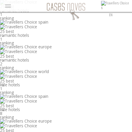
25 best
6
romantic hotels
°
1
EN
ranking
25 best
romantic hotels
°
1
ranking
25 best
romantic hotels
°
2
ranking
25 best
little hotels
°
1
ranking
25 best
little hotels
°
8
ranking
25 best