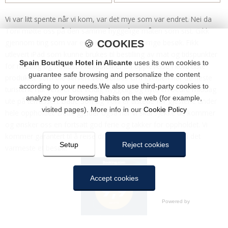
Vi var litt spente når vi kom, var det mye som var endret. Nei da
Toni møtte oss på den samme hyggelige måten som sist. Gikk
gjennom ting som var endret i forhold til forrige besøk. Fikk
🍪
COOKIES
utlevert iPad som kunne brukes til bestilling av mat og tidspunkter
Spain Boutique Hotel in Alicante
uses its own cookies to
for middag og frokost. Frokosten er en opplevelse i kortreiste
guarantee safe browsing and personalize the content
produkter som ble servert ved bordet. Om kvelden når de fleste
according to your needs.We also use third-party cookies to
turistene har reist er det veldig hyggelig og nyte en bedre middag
analyze your browsing habits on the web (for example,
ute på terrassen. Både Sofi og Toni er tilstede for gjestene under
visited pages). More info in our
Cookie Policy
hele oppholdet. Dette gjelder også når vi skal sjekke ut, kommer
og ønsker oss en fortsatt god ferie og takker for oppholdet. Vi
kommer garantert til å reise dit igjen og kan anbefale på det
Setup
Reject cookies
varmeste et besøk.
Accept cookies
COOKIES
Here you can configure cookies. Pressing “Save settings” will